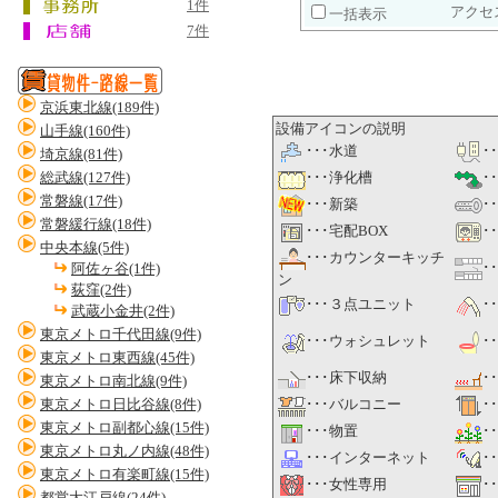
1件
アクセ
一括表示
7件
京浜東北線(189件)
設備アイコンの説明
山手線(160件)
･･･水道
･
埼京線(81件)
総武線(127件)
･･･浄化槽
･
常磐線(17件)
･･･新築
･
常磐緩行線(18件)
･･･宅配BOX
･
中央本線(5件)
･･･カウンターキッチ
･
阿佐ヶ谷(1件)
ン
荻窪(2件)
･･･３点ユニット
･
武蔵小金井(2件)
東京メトロ千代田線(9件)
･･･ウォシュレット
･
東京メトロ東西線(45件)
･･･床下収納
･
東京メトロ南北線(9件)
東京メトロ日比谷線(8件)
･･･バルコニー
･
東京メトロ副都心線(15件)
･･･物置
･
東京メトロ丸ノ内線(48件)
･･･インターネット
･
東京メトロ有楽町線(15件)
･･･女性専用
･
都営大江戸線(24件)