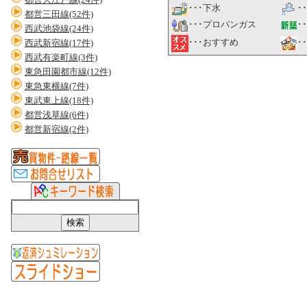
･･･下水
･
都営三田線(52件)
･･･プロパンガス
･
西武池袋線(24件)
･
･･･おすすめ
西武新宿線(17件)
西武有楽町線(3件)
東急田園都市線(12件)
東急東横線(7件)
東武東上線(18件)
都営浅草線(6件)
都営新宿線(2件)