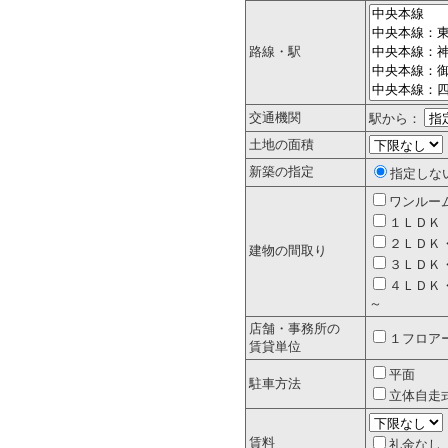
路線・駅
交通機関
駅から：
土地の面積
新築の指定
指定しな
ワンルー
１ＬＤＫ
２ＬＤＫ
建物の間取り
３ＬＤＫ
４ＬＤＫ
～
店舗・事務所の
１フロア
賃貸単位
平面
駐車方法
立体自走
賃料
礼金なし