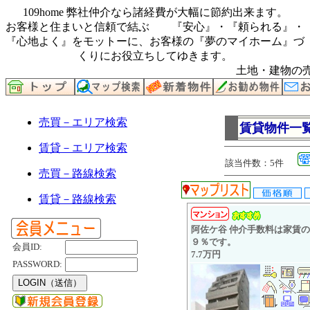
109home 弊社仲介なら諸経費が大幅に節約出来ます。
お客様と住まいと信頼で結ぶ 『安心』・『頼られる』・
『心地よく』をモットーに、お客様の『夢のマイホーム』づ
くりにお役立ちしてゆきます。
土地・建物の売
売買－エリア検索
賃貸物件一
賃貸－エリア検索
該当件数：5件
売買－路線検索
賃貸－路線検索
阿佐ケ谷 仲介手数料は家賃
９％です。
会員ID:
7.7万円
PASSWORD: