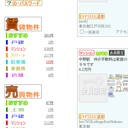
[rro9]
東京都江戸川区202
アクセ
一括表示
301件
3件
436件
217件
中野駅 仲介手数料は家賃の
10件
９％です
10件
9.2万円
4件
97件
1件
29件
[rro765]LaStageEastNakano
212件
東京都