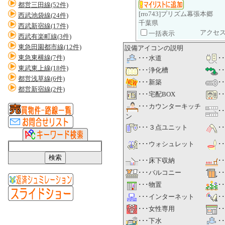
都営三田線(52件)
[rro743]プリズム幕張本郷
西武池袋線(24件)
千葉県
西武新宿線(17件)
アクセス
一括表示
西武有楽町線(3件)
東急田園都市線(12件)
設備アイコンの説明
東急東横線(7件)
･･･水道
･
東武東上線(18件)
･･･浄化槽
･
都営浅草線(6件)
･･･新築
･
都営新宿線(2件)
･･･宅配BOX
･
･･･カウンターキッチ
･
ン
･･･３点ユニット
･
･･･ウォシュレット
･
･･･床下収納
･
･･･バルコニー
･
･･･物置
･
･･･インターネット
･
･･･女性専用
･
･･･下水
･