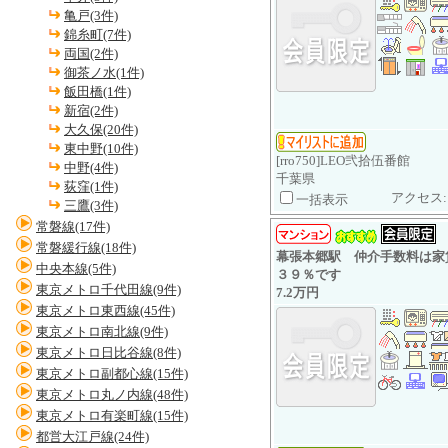
亀戸(3件)
錦糸町(7件)
両国(2件)
御茶ノ水(1件)
飯田橋(1件)
新宿(2件)
大久保(20件)
東中野(10件)
[rro750]LEO弐拾伍番館
中野(4件)
千葉県
荻窪(1件)
アクセス:
一括表示
三鷹(3件)
常磐線(17件)
常磐緩行線(18件)
幕張本郷駅 仲介手数料は家
中央本線(5件)
３９％です
東京メトロ千代田線(9件)
7.2万円
東京メトロ東西線(45件)
東京メトロ南北線(9件)
東京メトロ日比谷線(8件)
東京メトロ副都心線(15件)
東京メトロ丸ノ内線(48件)
東京メトロ有楽町線(15件)
都営大江戸線(24件)