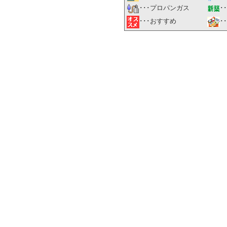
･･･プロパンガス
･
･
･･･おすすめ