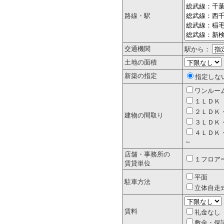
路線・駅
交通機関
駅から：
土地の面積
新築の指定
指定しな
ワンルー
１ＬＤＫ
２ＬＤＫ
建物の間取り
３ＬＤＫ
４ＬＤＫ
～
店舗・事務所の
１フロア
賃貸単位
平面
駐車方法
立体自走
賃料
礼金なし
敷金・保