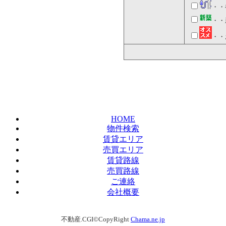
・・
・・
・・
HOME
物件検索
賃貸エリア
売買エリア
賃貸路線
売買路線
ご連絡
会社概要
不動産.CGI©CopyRight
Chama.ne.jp