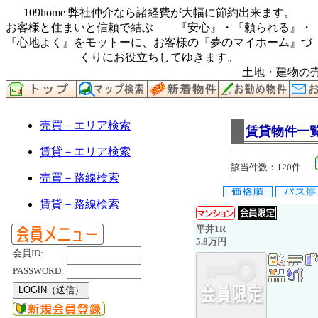
109home 弊社仲介なら諸経費が大幅に節約出来ます。
お客様と住まいと信頼で結ぶ 『安心』・『頼られる』・
『心地よく』をモットーに、お客様の『夢のマイホーム』づ
くりにお役立ちしてゆきます。
土地・建物の売
売買－エリア検索
賃貸物件一
賃貸－エリア検索
該当件数：120件
売買－路線検索
賃貸－路線検索
平井1R
5.8万円
会員ID:
PASSWORD: