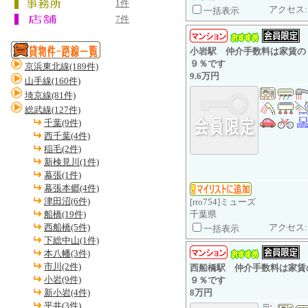
1件
アクセス:
一括表示
7件
小岩駅 仲介手数料は家賃の
９％です
京浜東北線(189件)
9.6万円
山手線(160件)
埼京線(81件)
総武線(127件)
千葉(9件)
西千葉(4件)
稲毛(2件)
新検見川(1件)
幕張(1件)
幕張本郷(4件)
津田沼(6件)
[rro754]ミューズ
船橋(19件)
千葉県
西船橋(5件)
アクセス:
一括表示
下総中山(1件)
本八幡(3件)
市川(2件)
西船橋駅 仲介手数料は家賃
小岩(9件)
９％です
新小岩(4件)
8万円
平井(3件)