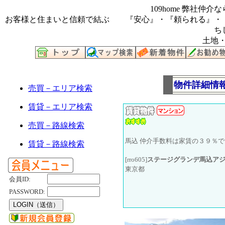
109home 弊社
お客様と住まいと信頼で結ぶ 『安心』・『頼られる』・
ち
土地・
物件詳細情
売買－エリア検索
賃貸－エリア検索
売買－路線検索
馬込 仲介手数料は家賃の３９％
賃貸－路線検索
[rro605]
ステージグランデ馬込ア
東京都
会員ID:
PASSWORD: