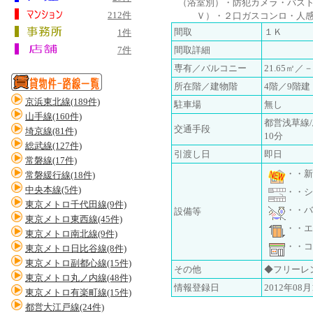
（浴室別）・防犯カメラ・バス
212件
Ｖ）・２口ガスコンロ・人
間取
１Ｋ
1件
7件
間取詳細
専有／バルコニー
21.65㎡／－
所在階／建物階
4階／9階建
京浜東北線(189件)
駐車場
無し
山手線(160件)
都営浅草線/
交通手段
埼京線(81件)
10分
総武線(127件)
引渡し日
即日
常磐線(17件)
・・新
常磐緩行線(18件)
中央本線(5件)
・・シ
東京メトロ千代田線(9件)
・・バ
設備等
東京メトロ東西線(45件)
・・エ
東京メトロ南北線(9件)
・・コ
東京メトロ日比谷線(8件)
東京メトロ副都心線(15件)
その他
◆フリーレ
東京メトロ丸ノ内線(48件)
情報登録日
2012年08月
東京メトロ有楽町線(15件)
都営大江戸線(24件)