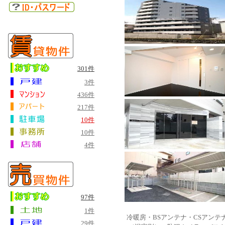
301件
3件
436件
217件
10件
10件
4件
97件
1件
冷暖房・BSアンテナ・CSアン
29件