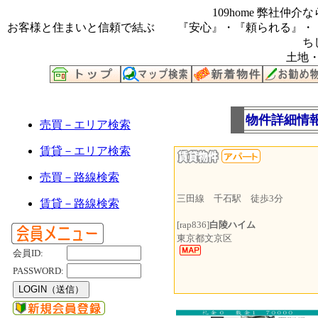
109home 弊社
お客様と住まいと信頼で結ぶ 『安心』・『頼られる』・
ち
土地・
物件詳細情
売買－エリア検索
賃貸－エリア検索
売買－路線検索
三田線 千石駅 徒歩3分
賃貸－路線検索
[rap836]
白陵ハイム
東京都文京区
会員ID:
PASSWORD: