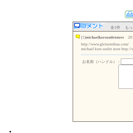
全1件 もっと
[1]
michaelkorsoutletstore
201
http://www.gleisontibau.com/
michael kors outlet store http:
お名前（ハンドル）：