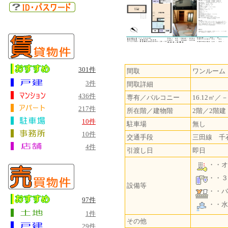
301件
間取
ワンルーム
3件
間取詳細
436件
専有／バルコニー
16.12㎡／－
217件
所在階／建物階
2階／2階建
10件
駐車場
無し
10件
交通手段
三田線 千
4件
引渡し日
即日
・・オ
・・３
設備等
・・バ
97件
・・水
1件
その他
29件