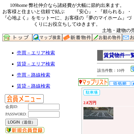
109home 弊社仲介なら諸経費が大幅に節約出来ます。
お客様と住まいと信頼で結ぶ 『安心』・『頼られる』・
『心地よく』をモットーに、お客様の『夢のマイホーム』づ
くりにお役立ちしてゆきます。
土地・建物の売
売買－エリア検索
賃貸物件一
賃貸－エリア検索
該当件数：10件
売買－路線検索
賃貸－路線検索
2.8万円
会員ID:
PASSWORD: