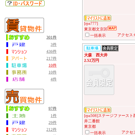
[rpa777]
東京都文京区
アクセス:
一括表示
301件
3件
436件
大森 西大井
217件
2.52万円
10件
10件
4件
97件
1件
[rpa508]ステージファースト
井二番館
29件
東京都
212件
アクセス
一括表示