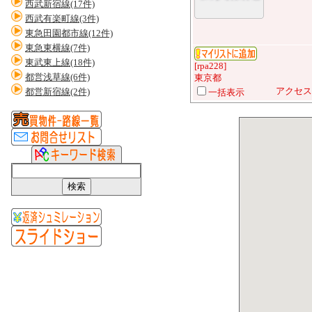
西武新宿線(17件)
西武有楽町線(3件)
東急田園都市線(12件)
東急東横線(7件)
東武東上線(18件)
[rpa228]
都営浅草線(6件)
東京都
アクセス:
都営新宿線(2件)
一括表示