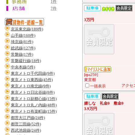
1件
7件
3万円
京浜東北線(189件)
山手線(160件)
埼京線(81件)
総武線(127件)
常磐線(17件)
常磐緩行線(18件)
中央本線(5件)
東京メトロ千代田線(9件)
[rpa259]
東京メトロ東西線(45件)
東京都
アクセス
東京メトロ南北線(9件)
一括表示
東京メトロ日比谷線(8件)
東京メトロ副都心線(15件)
嬉しな 礼金0 敷金0
東京メトロ丸ノ内線(48件)
3.9万円
東京メトロ有楽町線(15件)
都営大江戸線(24件)
都営三田線(52件)
西武池袋線(24件)