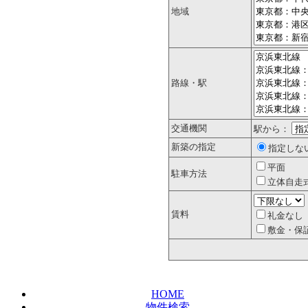
地域
路線・駅
交通機関
駅から：
新築の指定
指定しな
平面
駐車方法
立体自走
賃料
礼金なし
敷金・保
HOME
物件検索