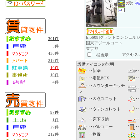
[rro609]グランドコンシェル
301件
国東アジールコート
3件
東京都
436件
アクセス:
一括表示
217件
設備アイコンの説明
10件
･･･新築
･
10件
･･･宅配BOX
･
4件
･･･カウンターキッチ
･
ン
･･･３点ユニット
･
･･･ウォシュレット
･
97件
･･･床下収納
･
1件
･･･バルコニー
･
29件
212件
･･･物置
･