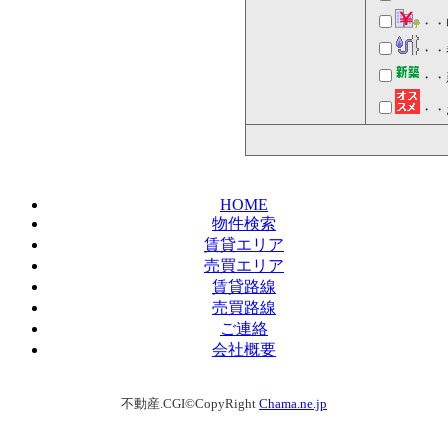
・・
・・
・・
・・
HOME
物件検索
賃貸エリア
売買エリア
賃貸路線
売買路線
ご連絡
会社概要
不動産.CGI©CopyRight
Chama.ne.jp