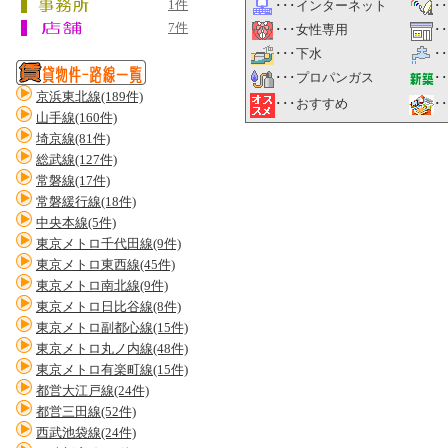
1件
･･･インターネット
･
7件
･･･女性専用
･
･･･下水
･
･･･プロパンガス
･
京浜東北線(189件)
･
･･･おすすめ
山手線(160件)
埼京線(81件)
総武線(127件)
常磐線(17件)
常磐緩行線(18件)
中央本線(5件)
東京メトロ千代田線(9件)
東京メトロ東西線(45件)
東京メトロ南北線(9件)
東京メトロ日比谷線(8件)
東京メトロ副都心線(15件)
東京メトロ丸ノ内線(48件)
東京メトロ有楽町線(15件)
都営大江戸線(24件)
都営三田線(52件)
西武池袋線(24件)