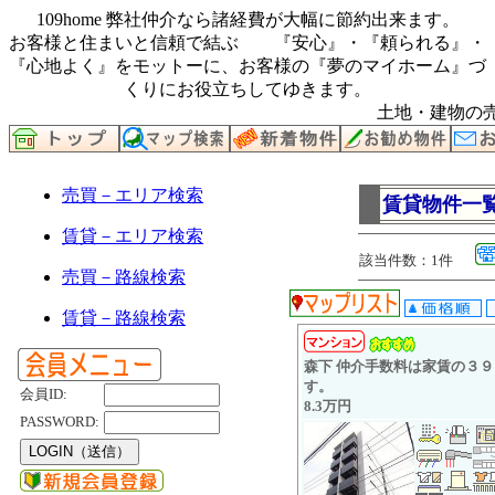
109home 弊社仲介なら諸経費が大幅に節約出来ます。
お客様と住まいと信頼で結ぶ 『安心』・『頼られる』・
『心地よく』をモットーに、お客様の『夢のマイホーム』づ
くりにお役立ちしてゆきます。
土地・建物の売
売買－エリア検索
賃貸物件一
賃貸－エリア検索
該当件数：1件
売買－路線検索
賃貸－路線検索
森下 仲介手数料は家賃の３９
す。
会員ID:
8.3万円
PASSWORD: