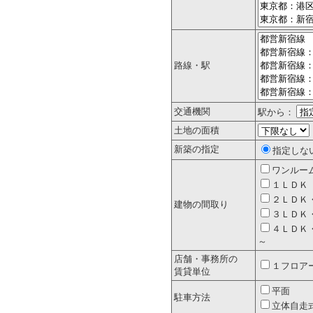
路線・駅
交通機関
駅から：
土地の面積
新築の指定
指定しな
ワンルー
１ＬＤＫ
２ＬＤＫ
建物の間取り
３ＬＤＫ
４ＬＤＫ
～
店舗・事務所の
１フロア
賃貸単位
平面
駐車方法
立体自走