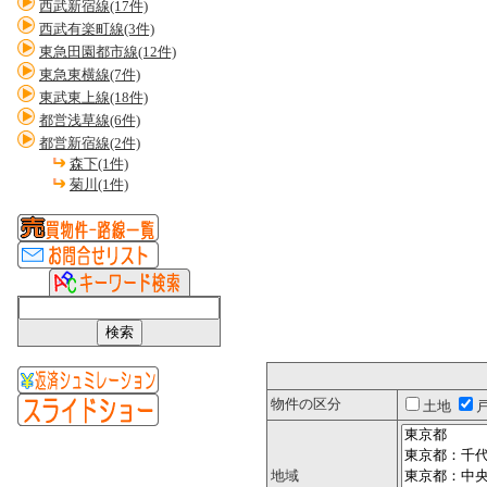
西武新宿線(17件)
西武有楽町線(3件)
東急田園都市線(12件)
東急東横線(7件)
東武東上線(18件)
都営浅草線(6件)
都営新宿線(2件)
森下(1件)
菊川(1件)
物件の区分
土地
地域