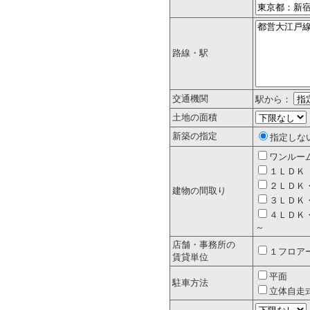
路線・駅
交通機関
駅から：
土地の面積
新築の指定
指定しな
ワンルー
１ＬＤＫ
２ＬＤＫ
建物の間取り
３ＬＤＫ
４ＬＤＫ
～
店舗・事務所の
１フロア
賃貸単位
平面
駐車方法
立体自走