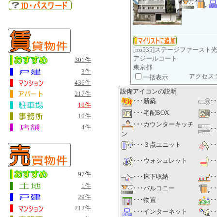
[rro535]ステージファースト
アジールコート
301件
東京都
3件
アクセス:
一括表示
436件
設備アイコンの説明
217件
･･･新築
･
10件
･･･宅配BOX
･
10件
･･･カウンターキッチ
4件
･
ン
･･･３点ユニット
･
･･･ウォシュレット
･
97件
･･･床下収納
･
1件
･･･バルコニー
･
29件
･･･物置
･
212件
･･･インターネット
･