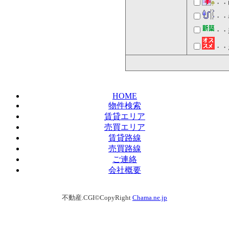
・・
・・
・・
・・
HOME
物件検索
賃貸エリア
売買エリア
賃貸路線
売買路線
ご連絡
会社概要
不動産.CGI©CopyRight
Chama.ne.jp