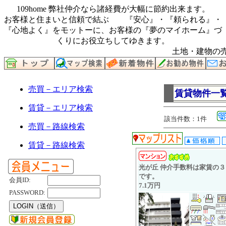
109home 弊社仲介なら諸経費が大幅に節約出来ます。
お客様と住まいと信頼で結ぶ 『安心』・『頼られる』・
『心地よく』をモットーに、お客様の『夢のマイホーム』づ
くりにお役立ちしてゆきます。
土地・建物の売
売買－エリア検索
賃貸物件一
賃貸－エリア検索
該当件数：1件
売買－路線検索
賃貸－路線検索
光が丘 仲介手数料は家賃の３
です。
会員ID:
7.1万円
PASSWORD: