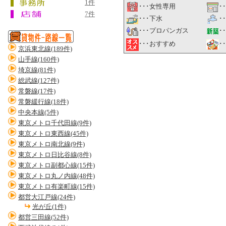
1件
･･･女性専用
･
7件
･･･下水
･
･･･プロパンガス
･
･
･･･おすすめ
京浜東北線(189件)
山手線(160件)
埼京線(81件)
総武線(127件)
常磐線(17件)
常磐緩行線(18件)
中央本線(5件)
東京メトロ千代田線(9件)
東京メトロ東西線(45件)
東京メトロ南北線(9件)
東京メトロ日比谷線(8件)
東京メトロ副都心線(15件)
東京メトロ丸ノ内線(48件)
東京メトロ有楽町線(15件)
都営大江戸線(24件)
光が丘(1件)
都営三田線(52件)